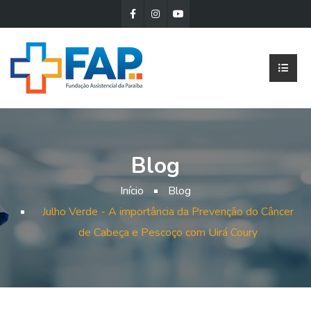
Blog
Início
Blog
Julho Verde - A importância da Prevenção do Câncer
de Cabeça e Pescoço com Uirá Coury